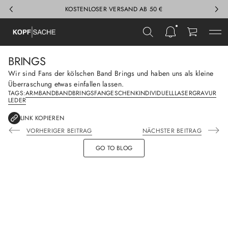
KOSTENLOSER VERSAND AB 50 €
BRINGS
Wir sind Fans der kölschen Band Brings und haben uns als kleine
Überraschung etwas einfallen lassen.
TAGS:
ARMBAND
BAND
BRINGS
FAN
GESCHENK
INDIVIDUELL
LASERGRAVUR
LEDER
LINK KOPIEREN
VORHERIGER BEITRAG
NÄCHSTER BEITRAG
GO TO BLOG