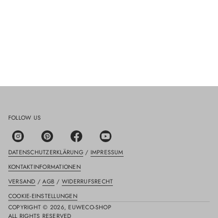
FOLLOW US
DATENSCHUTZERKLÄRUNG
/
IMPRESSUM
KONTAKTINFORMATIONEN
VERSAND
/
AGB
/
WIDERRUFSRECHT
COOKIE-EINSTELLUNGEN
COPYRIGHT © 2026,
EUWECO-SHOP
ALL RIGHTS RESERVED