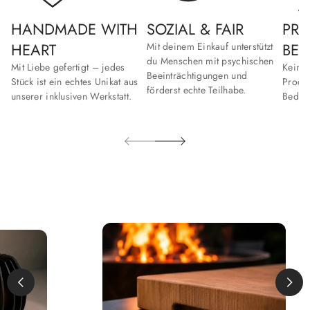
HANDMADE WITH
SOZIAL & FAIR
PRO
HEART
BE
Mit deinem Einkauf unterstützt
du Menschen mit psychischen
Mit Liebe gefertigt – jedes
Keine
Beeinträchtigungen und
Stück ist ein echtes Unikat aus
Produk
förderst echte Teilhabe.
unserer inklusiven Werkstatt.
Bedeut