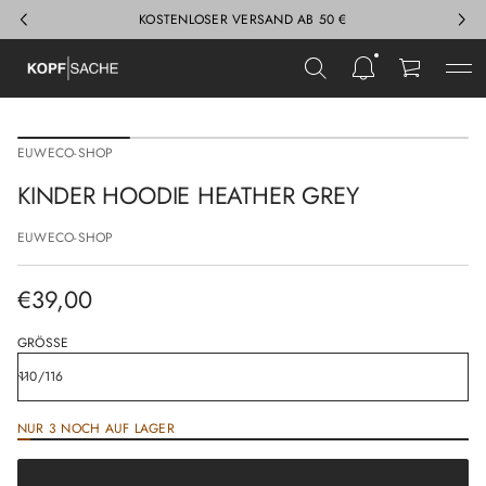
KOSTENLOSER VERSAND AB 50 €
Z
u
EUWECO-SHOP
r
P
KINDER HOODIE HEATHER GREY
r
o
EUWECO-SHOP
d
u
k
€39,00
t
Regulärer
i
n
Preis
GRÖSSE
f
o
r
m
NUR 3 NOCH AUF LAGER
a
€39,00
t
Regulärer
i
Preis