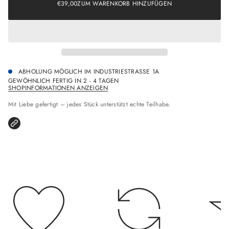
€39,00
ZUM WARENKORB HINZUFÜGEN
o
REGULÄRER
n
PREIS
s
p
r
i
n
g
ABHOLUNG MÖGLICH IM
INDUSTRIESTRASSE 1A
e
GEWÖHNLICH FERTIG IN 2 - 4 TAGEN
n
SHOPINFORMATIONEN ANZEIGEN
Mit Liebe gefertigt – jedes Stück unterstützt echte Teilhabe.