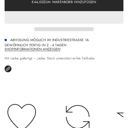
€44,00
ZUM WARENKORB HINZUFÜGEN
o
REGULÄRER
n
PREIS
s
p
r
i
n
g
ABHOLUNG MÖGLICH IM
INDUSTRIESTRASSE 1A
e
GEWÖHNLICH FERTIG IN 2 - 4 TAGEN
n
SHOPINFORMATIONEN ANZEIGEN
Mit Liebe gefertigt – jedes Stück unterstützt echte Teilhabe.