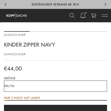
KOSTENLOSER VERSAND AB 50 €
Z
u
EUWECO-SHOP
r
P
KINDER ZIPPER NAVY
r
o
EUWECO-SHOP
d
u
k
€44,00
t
Regulärer
i
n
Preis
GRÖSSE
f
o
r
m
NUR 3 NOCH AUF LAGER
a
€44,00
t
Regulärer
i
Preis