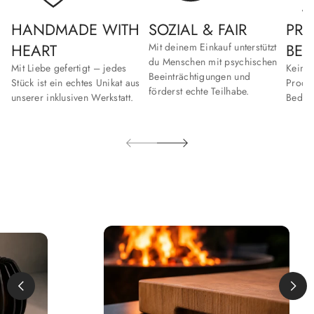
HANDMADE WITH
SOZIAL & FAIR
PRO
HEART
BE
Mit deinem Einkauf unterstützt
du Menschen mit psychischen
Mit Liebe gefertigt – jedes
Keine
Beeinträchtigungen und
Stück ist ein echtes Unikat aus
Produk
förderst echte Teilhabe.
unserer inklusiven Werkstatt.
Bedeut