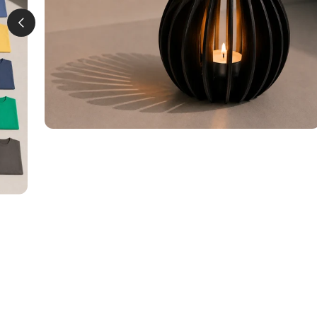
VON EUWECO-SHOP
WINDLICHT
€19,90
REGULÄRER
PREIS