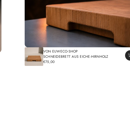
VON EUWECO-SHOP
SCHNEIDEBRETT AUS EICHE-HIRNHOLZ
€75,00
REGULÄRER
PREIS