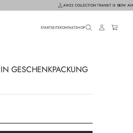
AW23 COLLECTION TRANSIT IS NOW AV
STARTSEITE
KONTAKT
SHOP
I IN GESCHENKPACKUNG